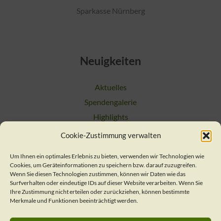
Sparkasse Nürnberg
Neuigkeiten
Aktuelles
Spendengalerie
Highlights
Cookie-Zustimmung verwalten
Suchen
Um Ihnen ein optimales Erlebnis zu bieten, verwenden wir Technologien wie
Cookies, um Geräteinformationen zu speichern bzw. darauf zuzugreifen.
Kontakt
Wenn Sie diesen Technologien zustimmen, können wir Daten wie das
Surfverhalten oder eindeutige IDs auf dieser Website verarbeiten. Wenn Sie
Ihre Zustimmung nicht erteilen oder zurückziehen, können bestimmte
Merkmale und Funktionen beeinträchtigt werden.
Verein / Geschäftsstelle
Nachsorgeteam