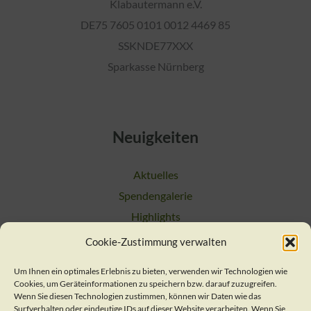
Klabautermann e.V.
DE75 7605 0101 0012 4469 85
SSKNDE77XXX
Sparkasse Nürnberg
Neuigkeiten
Aktuelles
Spendengalerie
Highlights
Cookie-Zustimmung verwalten
Suchen
Um Ihnen ein optimales Erlebnis zu bieten, verwenden wir Technologien wie
Cookies, um Geräteinformationen zu speichern bzw. darauf zuzugreifen.
Kontakt
Wenn Sie diesen Technologien zustimmen, können wir Daten wie das
Surfverhalten oder eindeutige IDs auf dieser Website verarbeiten. Wenn Sie