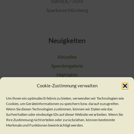
SSKNDE77XXX
Sparkasse Nürnberg
Neuigkeiten
Aktuelles
Spendengalerie
Highlights
Cookie-Zustimmung verwalten
Suchen
Um Ihnen ein optimales Erlebnis zu bieten, verwenden wir Technologien wie
Cookies, um Geräteinformationen zu speichern bzw. darauf zuzugreifen.
Kontakt
Wenn Sie diesen Technologien zustimmen, können wir Daten wie das
Surfverhalten oder eindeutige IDs auf dieser Website verarbeiten. Wenn Sie
Ihre Zustimmung nicht erteilen oder zurückziehen, können bestimmte
Merkmale und Funktionen beeinträchtigt werden.
Verein / Geschäftsstelle