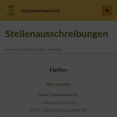
Zum
Klabautermann e.V.
Inhalt
springen
Stellenausschreibungen
Derzeit sind alle Stellen besetzt.
Helfen
Jetzt spenden
Unser Spendenkonto:
Klabautermann e.V.
DE75 7605 0101 0012 4469 85