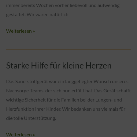
immer bereits Wochen vorher liebevoll und aufwendig
gestaltet. Wir waren natürlich
Schaurig-
Weiterlesen »
Schöne
Unterstützung
von
Starke Hilfe für kleine Herzen
der
Familie
Das Sauerstoffgerät war ein langgehegter Wunsch unseres
Engelhardt
Nachsorge-Teams, der sich nun erfüllt hat. Das Gerät schafft
für
wichtige Sicherheit für die Familien bei der Lungen- und
unsere
Herzfunktion ihrer Kinder. Wir bedanken uns vielmals für
Kleinsten
die tolle Unterstützung.
Starke
Weiterlesen »