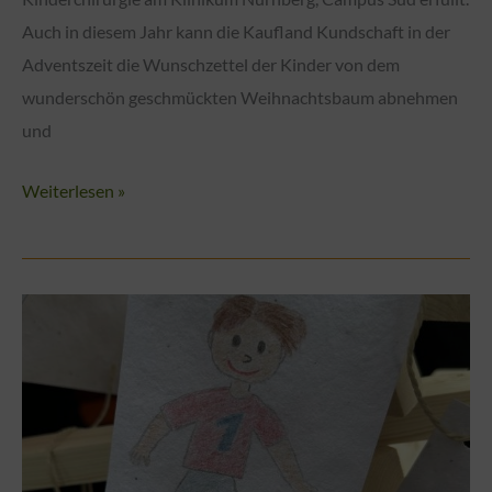
Auch in diesem Jahr kann die Kaufland Kundschaft in der
Kinderklinik
Adventszeit die Wunschzettel der Kinder von dem
und
wunderschön geschmückten Weihnachtsbaum abnehmen
für
und
das
Klabautermann
Wunschbaum-
Weiterlesen »
Spielhaus
Aktion
im
Kaufland
St.
Leonhardt