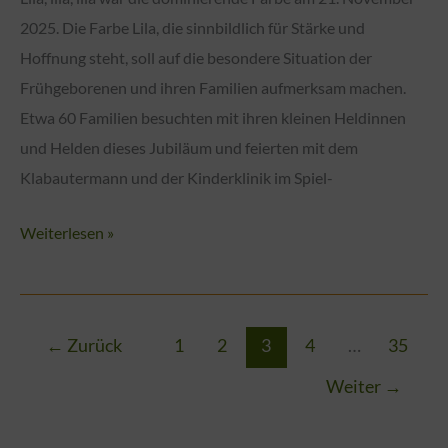
2025. Die Farbe Lila, die sinnbildlich für Stärke und
Hoffnung steht, soll auf die besondere Situation der
Frühgeborenen und ihren Familien aufmerksam machen.
Etwa 60 Familien besuchten mit ihren kleinen Heldinnen
und Helden dieses Jubiläum und feierten mit dem
Klabautermann und der Kinderklinik im Spiel-
Der
Weiterlesen »
Klabautermann
lädt
zum
←
Zurück
1
2
3
4
…
35
10.
Weltfrühchentag
Weiter
→