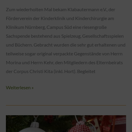
Zum wiederholten Mal bekam Klabautermann e.V., der
Förderverein der Kinderklinik und Kinderchirurgie am
Klinikum Nürnberg, Campus Süd eine riesengroße
Sachspende bestehend aus Spielzeug, Gesellschaftsspielen
und Büchern. Gebracht wurden die sehr gut erhaltenen und
teilweise sogar original verpackte Gegenstände von Herrn
Morina und Herrn Kehr, den Mitgliedern des Elternbeirats
der Corpus Christi Kita (inkl. Hort). Begleitet
Die
Weiterlesen »
Kinder
aus
dem
Haus
für