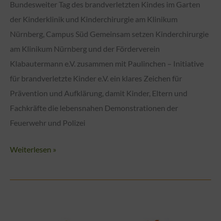
Bundesweiter Tag des brandverletzten Kindes im Garten
der Kinderklinik und Kinderchirurgie am Klinikum
Nürnberg, Campus Süd Gemeinsam setzen Kinderchirurgie
am Klinikum Nürnberg und der Förderverein
Klabautermann e.V. zusammen mit Paulinchen – Initiative
für brandverletzte Kinder e.V. ein klares Zeichen für
Prävention und Aufklärung, damit Kinder, Eltern und
Fachkräfte die lebensnahen Demonstrationen der
Feuerwehr und Polizei
Gefahr
Weiterlesen »
erkennen
–
Kinder
schützen: