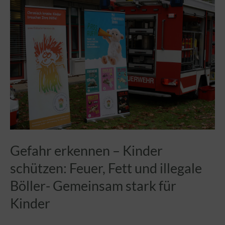
–
Klabautermann
e.V.
sagt
DANKE!
Gefahr erkennen – Kinder
schützen: Feuer, Fett und illegale
Böller- Gemeinsam stark für
Kinder