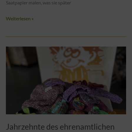
Saatpapier malen, was sie später
Ingentis
Weiterlesen »
&
Klabautermann
e.V.
pflanzen
Weihnachtswünsche
Jahrzehnte des ehrenamtlichen