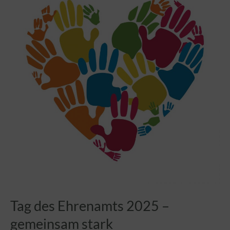
Feuer,
Fett
und
illegale
Böller-
Gemeinsam
stark
für
Kinder
Tag des Ehrenamts 2025 –
gemeinsam stark