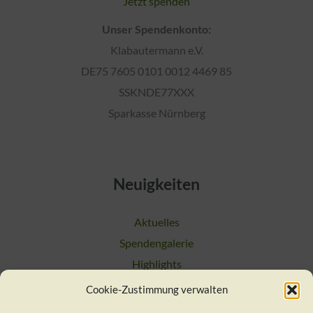
Jetzt spenden
Unser Spendenkonto:
Klabautermann e.V.
DE75 7605 0101 0012 4469 85
SSKNDE77XXX
Sparkasse Nürnberg
Neuigkeiten
Aktuelles
Spendengalerie
Highlights
Cookie-Zustimmung verwalten
Suchen