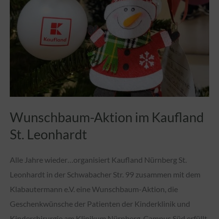
Kinder
Corpus
Christi
der
Katholischen
Pfarrei
im
Wunschbaum-Aktion im Kaufland
Süden
Nürnbergs
St. Leonhardt
sammeln
Alle Jahre wieder…organisiert Kaufland Nürnberg St.
Spielsachen
Leonhardt in der Schwabacher Str. 99 zusammen mit dem
für
Klabautermann e.V. eine Wunschbaum-Aktion, die
die
Geschenkwünsche der Patienten der Kinderklinik und
Patienten
Kinderchirurgie am Klinikum Nürnberg, Campus Süd erfüllt.
der