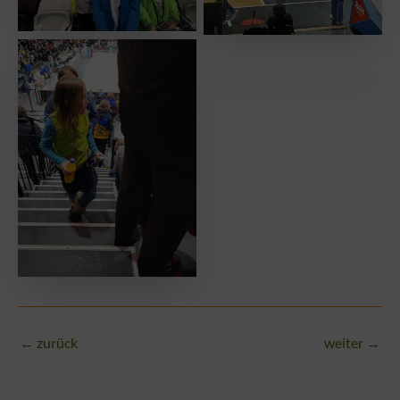
No Caption
No Caption
←
zurück
weiter
→