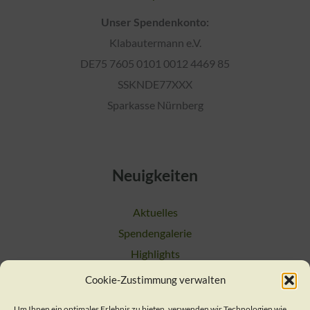
Unser Spendenkonto:
Klabautermann e.V.
DE75 7605 0101 0012 4469 85
SSKNDE77XXX
Sparkasse Nürnberg
Neuigkeiten
Aktuelles
Spendengalerie
Highlights
Cookie-Zustimmung verwalten
Suchen
Um Ihnen ein optimales Erlebnis zu bieten, verwenden wir Technologien wie