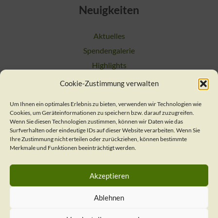
Neuigkeiten
Aktuelles
Spendengalerie
Highlights
Cookie-Zustimmung verwalten
Suchen
Um Ihnen ein optimales Erlebnis zu bieten, verwenden wir Technologien wie
Cookies, um Geräteinformationen zu speichern bzw. darauf zuzugreifen.
Kontakt
Wenn Sie diesen Technologien zustimmen, können wir Daten wie das
Surfverhalten oder eindeutige IDs auf dieser Website verarbeiten. Wenn Sie
Ihre Zustimmung nicht erteilen oder zurückziehen, können bestimmte
Merkmale und Funktionen beeinträchtigt werden.
Verein / Geschäftsstelle
Nachsorgeteam
Akzeptieren
Presse
Impressum
Ablehnen
Datenschutzerklärung