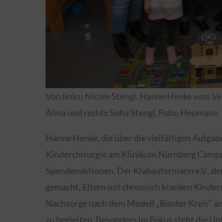
Von links
:
Nicole Stengl, Hanne Henke vom Vere
Alina und rechts Sofia Stengl, Foto
:
Heumann
Hanne Henke, die über die vielfältigen Aufgab
Kinderchirurgie am Klinikum Nürnberg Campus
Spendenaktionen. Der Klabautermann e.V., der 
gemacht, Eltern mit chronisch kranken Kindern
Nachsorge nach dem Modell „Bunter Kreis“ a
zu begleiten. Besonders im Fokus steht die U