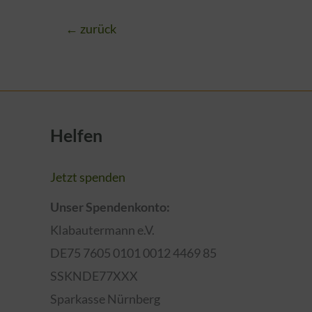
←
zurück
Helfen
Jetzt spenden
Unser Spendenkonto:
Klabautermann e.V.
DE75 7605 0101 0012 4469 85
SSKNDE77XXX
Sparkasse Nürnberg