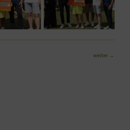
weiter
→