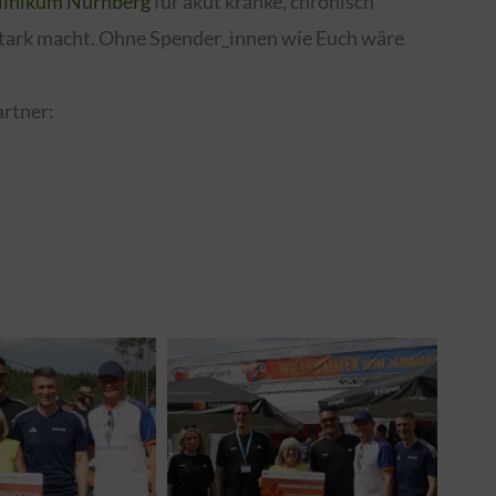
linikum Nürnberg
für akut kranke, chronisch
stark macht. Ohne Spender_innen wie Euch wäre
rtner: