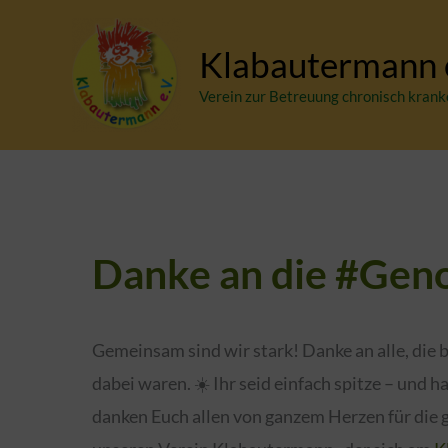
Zum
Inhalt
Klabautermann e
springen
Verein zur Betreuung chronisch krank
Danke an die #Gen
Gemeinsam sind wir stark! Danke an alle, die
dabei waren. ☀️ Ihr seid einfach spitze – und h
danken Euch allen von ganzem Herzen für die 