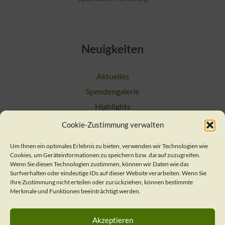
Neuigkeiten
Aktuelles
Spendengalerie
Highlights
Cookie-Zustimmung verwalten
Suchen
Um Ihnen ein optimales Erlebnis zu bieten, verwenden wir Technologien wie
Cookies, um Geräteinformationen zu speichern bzw. darauf zuzugreifen.
Kontakt
Wenn Sie diesen Technologien zustimmen, können wir Daten wie das
Surfverhalten oder eindeutige IDs auf dieser Website verarbeiten. Wenn Sie
Ihre Zustimmung nicht erteilen oder zurückziehen, können bestimmte
Merkmale und Funktionen beeinträchtigt werden.
Verein / Geschäftsstelle
Nachsorgeteam
Akzeptieren
Presse