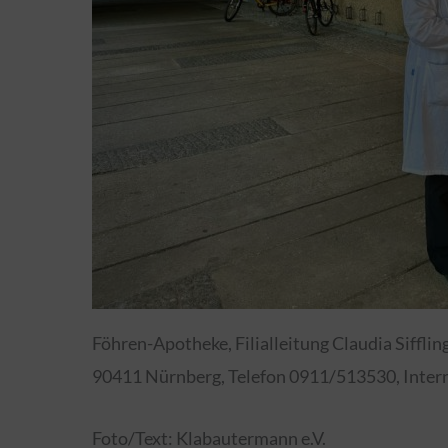
Föhren-Apotheke, Filialleitung Claudia Siffling
90411 Nürnberg, Telefon 0911/513530, Inter
Foto/Text: Klabautermann e.V.