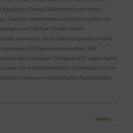
 Organisator Georg Geißelbrecht vom Verein
au. Viele der farbenfrohen Ostereier wurden von
tationen rund 700 Eier. Für den Verein
zende, anwesend. Ihr wurde eine Spende in Höhe
 Krippenwegs 2018 gesammelt wurden. „Wir
g durch das Gutzberger Dorfgespräch“, sagte Hanne
te man sich anschließend beim Ostermarkt im Hof
atwürsten sowie am schmackhaften Kuchenbuffet.
weiter
→