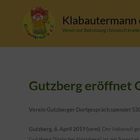
Zum
Inhalt
Klabautermann e
springen
Verein zur Betreuung chronisch krank
Gutzberg eröffnet
Verein Gutzberger Dorfgespräch spendet 530
Gutzberg, 6. April 2019 (sem).
Der liebevoll g
Gutzberg (Stein bei Nürnberg) ist am Samstag