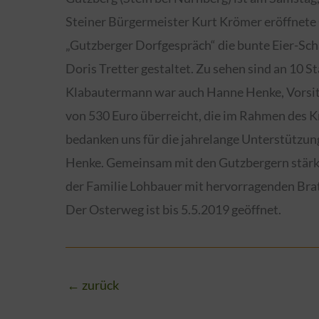
Steiner Bürgermeister Kurt Krömer eröffnete
„Gutzberger Dorfgespräch“ die bunte Eier-Sch
Doris Tretter gestaltet. Zu sehen sind an 10 S
Klabautermann war auch Hanne Henke, Vorsit
von 530 Euro überreicht, die im Rahmen des
bedanken uns für die jahrelange Unterstützun
Henke. Gemeinsam mit den Gutzbergern stärk
der Familie Lohbauer mit hervorragenden Br
Der Osterweg ist bis 5.5.2019 geöffnet.
←
zurück