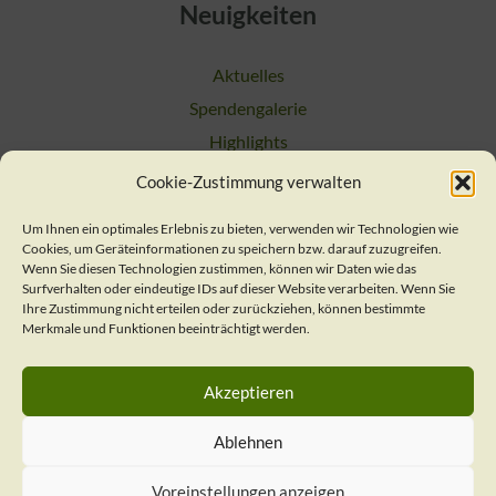
Neuigkeiten
Aktuelles
Spendengalerie
Highlights
Cookie-Zustimmung verwalten
Suchen
Um Ihnen ein optimales Erlebnis zu bieten, verwenden wir Technologien wie
Cookies, um Geräteinformationen zu speichern bzw. darauf zuzugreifen.
Kontakt
Wenn Sie diesen Technologien zustimmen, können wir Daten wie das
Surfverhalten oder eindeutige IDs auf dieser Website verarbeiten. Wenn Sie
Ihre Zustimmung nicht erteilen oder zurückziehen, können bestimmte
Merkmale und Funktionen beeinträchtigt werden.
Verein / Geschäftsstelle
Nachsorgeteam
Akzeptieren
Presse
Impressum
Ablehnen
Datenschutzerklärung
Voreinstellungen anzeigen