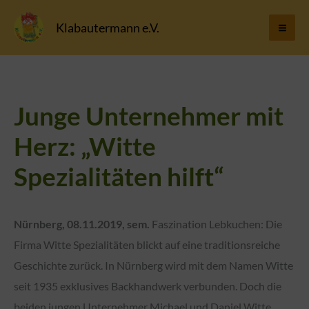
Zum
Klabautermann e.V.
Inhalt
springen
Junge Unternehmer mit
Herz: „Witte
Spezialitäten hilft“
Nürnberg, 08.11.2019, sem.
Faszination Lebkuchen: Die
Firma Witte Spezialitäten blickt auf eine traditionsreiche
Geschichte zurück. In Nürnberg wird mit dem Namen Witte
seit 1935 exklusives Backhandwerk verbunden. Doch die
beiden jungen Unternehmer Michael und Daniel Witte