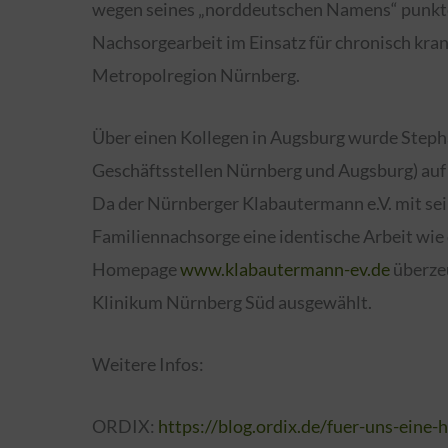
wegen seines „norddeutschen Namens“ punkte
Nachsorgearbeit im Einsatz für chronisch kran
Metropolregion Nürnberg.
Über einen Kollegen in Augsburg wurde Steph
Geschäftsstellen Nürnberg und Augsburg) au
Da der Nürnberger Klabautermann e.V. mit sei
Familiennachsorge eine identische Arbeit wie 
Homepage
www.klabautermann-ev.de
überze
Klinikum Nürnberg Süd ausgewählt.
Weitere Infos:
ORDIX:
https://blog.ordix.de/fuer-uns-eine-