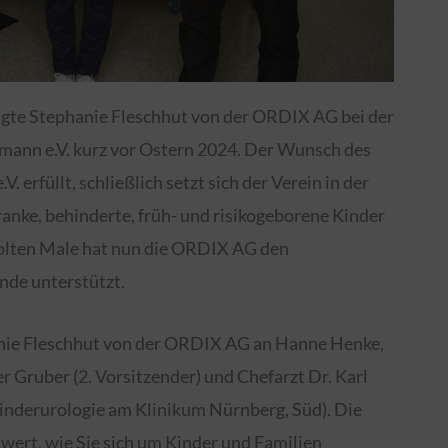
sagte Stephanie Fleschhut von der ORDIX AG bei der
ann e.V. kurz vor Ostern 2024. Der Wunsch des
rfüllt, schließlich setzt sich der Verein in der
ranke, behinderte, früh- und risikogeborene Kinder
olten Male hat nun die ORDIX AG den
nde unterstützt.
nie Fleschhut von der ORDIX AG an Hanne Henke,
 Gruber (2. Vorsitzender) und Chefarzt Dr. Karl
Kinderurologie am Klinikum Nürnberg, Süd). Die
wert, wie Sie sich um Kinder und Familien