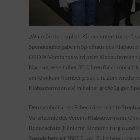
„Wir möchten explizit Kinder unterstützen“, 
Spendenübergabe im Spielhaus des Klabauterm
ORDIX-Vorstands wird beim Klabautermann e.V. e
Nachsorge seit über 30 Jahren für chronisch k
am Klinikum Nürnberg, Süd ein. Zum wiederh
Klabautermann e.V. mit einer großzügigen Spe
Den symbolischen Scheck überreichte Stepha
Vorsitzende des Vereins Klabautermann, Oliver
Bodenschatz (Klinik für Kinderchirurgie und 
Spende beträgt 2000 Euro. „Es ist bewunderns