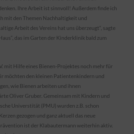
nken. Ihre Arbeit ist sinnvoll! Außerdem finde ich
ich mit den Themen Nachhaltigkeit und
ltige Arbeit des Vereins hat uns überzeugt“, sagte
aus“, das im Garten der Kinderklinik bald zum
V. mit Hilfe eines Bienen-Projektes noch mehr für
ir möchten den kleinen Patientenkindern und
gen, wie Bienen arbeiten und ihnen
klärte Oliver Gruber. Gemeinsam mit Kindern und
sche Universtität (PMU) wurden z.B. schon
 Kerzen gezogen und ganz aktuell das neue
ävention ist der Klabautermann weiterhin aktiv.