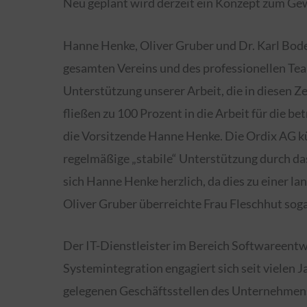
Neu geplant wird derzeit ein Konzept zum Ge
Hanne Henke, Oliver Gruber und Dr. Karl Bod
gesamten Vereins und des professionellen Tea
Unterstützung unserer Arbeit, die in diesen Ze
fließen zu 100 Prozent in die Arbeit für die be
die Vorsitzende Hanne Henke. Die Ordix AG kü
regelmäßige „stabile“ Unterstützung durch d
sich Hanne Henke herzlich, da dies zu einer la
Oliver Gruber überreichte Frau Fleschhut sog
Der IT-Dienstleister im Bereich Softwareentw
Systemintegration engagiert sich seit vielen J
gelegenen Geschäftsstellen des Unternehmens