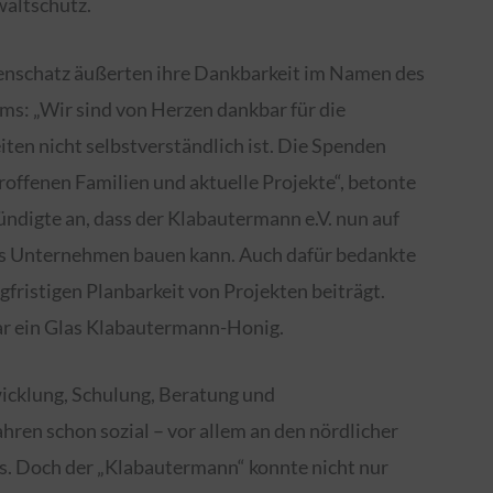
waltschutz.
enschatz äußerten ihre Dankbarkeit im Namen des
ms: „Wir sind von Herzen dankbar für die
iten nicht selbstverständlich ist. Die Spenden
troffenen Familien und aktuelle Projekte“, betonte
ndigte an, dass der Klabautermann e.V. nun auf
as Unternehmen bauen kann. Auch dafür bedankte
ngfristigen Planbarkeit von Projekten beiträgt.
ar ein Glas Klabautermann-Honig.
icklung, Schulung, Beratung und
ahren schon sozial – vor allem an den nördlicher
. Doch der „Klabautermann“ konnte nicht nur