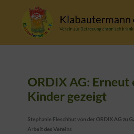
Zum
Inhalt
Klabautermann e
springen
Verein zur Betreuung chronisch krank
ORDIX AG: Erneut e
Kinder gezeigt
Stephanie Fleschhut von der ORDIX AG zu Gas
Arbeit des Vereins