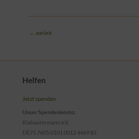
←
zurück
Helfen
Jetzt spenden
Unser Spendenkonto:
Klabautermann e.V.
DE75 7605 0101 0012 4469 85