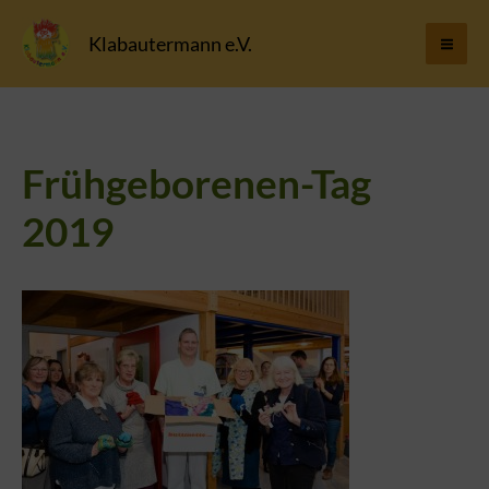
Zum
Klabautermann e.V.
Inhalt
springen
Frühgeborenen-Tag
2019