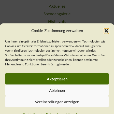
Aktuelles
Spendengalerie
Highlights
Cookie-Zustimmung verwalten
Suchen
Um Ihnen ein optimales Erlebnis zu bieten, verwenden wir Technologien wie
Cookies, um Geräteinformationen zu speichern bzw. darauf zuzugreifen.
Kontakt
Wenn Sie diesen Technologien zustimmen, können wir Daten wie das
Surfverhalten oder eindeutige IDs auf dieser Website verarbeiten. Wenn Sie
Ihre Zustimmung nicht erteilen oder zurückziehen, können bestimmte
Merkmale und Funktionen beeinträchtigt werden.
Verein / Geschäftsstelle
Nachsorgeteam
Akzeptieren
Presse
Impressum
Ablehnen
Datenschutzerklärung
Voreinstellungen anzeigen
Cookie-Richtlinie (EU)