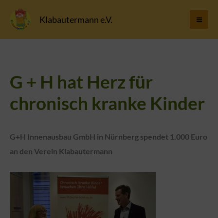
Zum
Klabautermann e.V.
Inhalt
springen
G + H hat Herz für
chronisch kranke Kinder
G+H Innenausbau GmbH in Nürnberg spendet 1.000 Euro
an den Verein Klabautermann